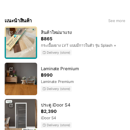
🔹 พื้นไม้ลามิเนตไทยลีโอวูด เริ่มต้น 299.-/ตร.ม.
🔸 พื้นไม้ SPC 4 มม. ทนชื้น กันปลวก เริ่มต้น 480.-/ตร.ม.
🔸 พื้นกระเบื้องยางแบบทากาว 2 มม. เริ่มต้น 229.-/ตร.ม.
เเนะนำสินค้า
See more
🔸 พื้นกระเบื้องยางแบบมีกาวในตัว 2 มม. เริ่มต้น 259.-/ตร.ม.
🔹 พื้นไม้เอ็นจิเนียร์กันปลวก เริ่มต้น 1,390.-/ตร.ม.
สินค้าใหม่มาเเรง
🔸 อุปกรณ์เสริม บัว,ตัวจบ,โฟมรองพื้น
฿865
กระเบื้องยาง LVT แบบมีกาวในตัว รุ่น Splash +
บริการงานพื้นโดยช่างมืออาชีพจากลีโอวูด
Delivery (store)
🧰 ช่างจากบริษัทโดยตรง ไม่มีทิ้งงาน 🤗
✨ บริการติดตั้งไม้พื้น | เริ่มต้น 200 บาท/ตร.ม.*
✨ บริการติดตั้งประตู | เริ่มต้น 1,500 บาท*
Laminate Premium
🧰 พร้อมรับประกันการติดตั้ง 1 ปีเต็ม
฿990
Laminate Premium
----------------------------------------
Delivery (store)
📍 ศูนย์รวมพื้นไม้และประตูที่สมบูรณ์แบบที่สุด
Tel. 091-1747777 , 098-4160757 , 091-4727777
⏰ เปิดให้บริการทุกวัน เวลา 08:30-17:30 น.
ประตู iDoor S4
🏢 ที่โชว์รูม ลีโอวูด ถ.สรรพาวุธ บางนา
฿2,390
(ดูแผนที่ได้ที่
https://bit.ly/3etqOGL)
iDoor S4
Delivery (store)