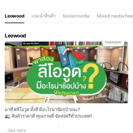
Leowood
เเนะนำสินค้า
Social media
Mixed media fee
Leowood
มาที่ #ลีโอวูด ทั้งที มีอะไรน่าช้อปบ้างนะ?
🚛 สินค้าราคาดี คุณภาพดี จัดส่งฟรีทั่วประเทศ!
🔸 ประตูและอุปกรณ์เสริม เริ่มเพียง 1,590.-
...
See more