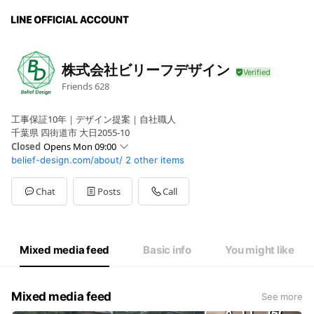
株式会社ビリーフデザイン
Friends
628
工事保証10年｜デザイン提案｜自社職人
千葉県 四街道市 大日2055-10
Closed
Opens Mon 09:00
belief-design.com/about/
2 other items
Sun
09:00 - 18:00
Mon
09:00 - 18:00
Tue
09:00 - 18:00
Chat
Posts
Call
Wed
09:00 - 18:00
Thu
09:00 - 18:00
Fri
09:00 - 18:00
Sat
09:00 - 18:00
Mixed media feed
Basic info
You might like
営業時間外でもLINE・メール・お電話ご対応しております。
Mixed media feed
See more