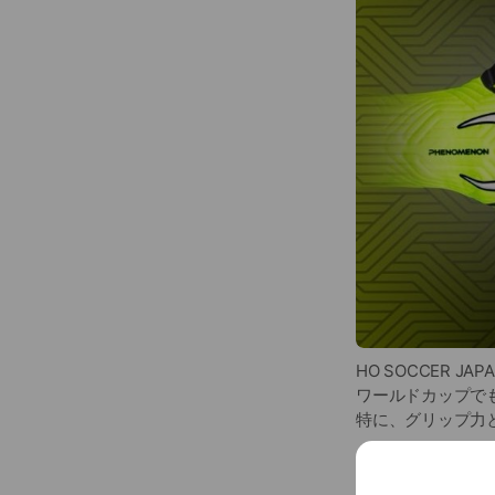
HO SOCCER
ワールドカップで
特に、グリップ力
ぜひHO SOCC
...
See more
突然のセール情報
お楽しみに！