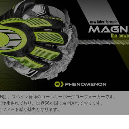
 JAPANは、スペイン発祥のゴールキーパーグローブメーカーです。
も使用されており、世界56か国で展開されております。
とフィット感が魅力となります。
ERの最新モデルをお楽しみください！
はこちらのラインより送信しますよ！！