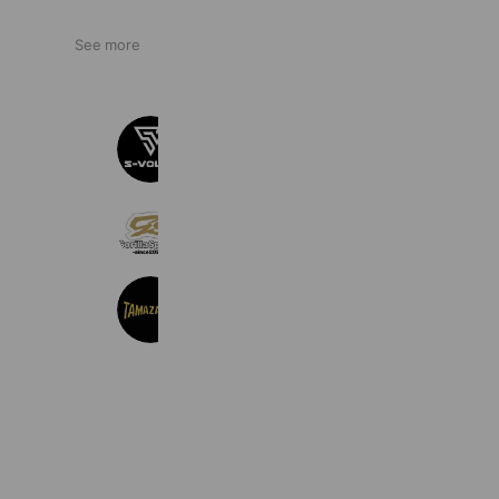
See more
S-VOLTA
8,405 friends
Coupons
GorillaSports
3,562 friends
㈱玉澤運動具店
755 friends