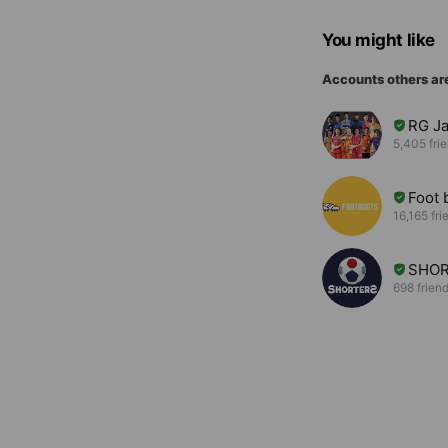
You might like
Accounts others ar
RG 
5,405 fri
Foo
16,165 fri
SHOR
698 frien