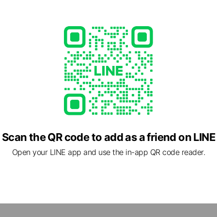
p
- 00:00
1 other items
Scan the QR code to add as a friend on LINE
Open your LINE app and use the in-app QR code reader.
2 福岡県 福岡市早良区 東入部2-16-41