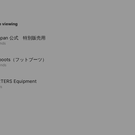
e viewing
Japan 公式 特別販売用
ends
t boots（フットブーツ）
ends
TERS Equipment
ds