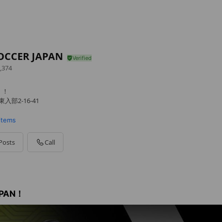
OCCER JAPAN
,374
！！
入部2-16-41
 items
Posts
Call
APAN！