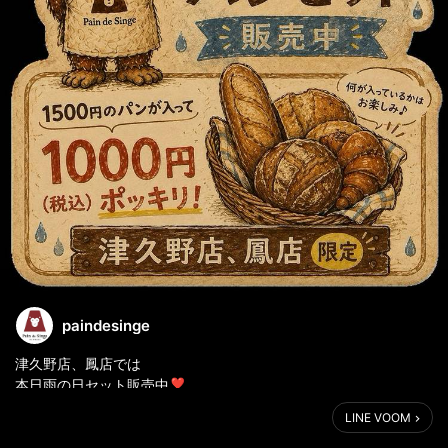
paindesinge
津久野店、鳳店では
本日雨の日セット販売中❣️
LINE VOOM
お越しの際はお気をつけて🐵