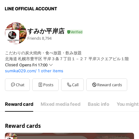
すみか平岸店
Friends
8,794
こだわりの炭火焼肉・食べ放題・飲み放題
北海道 札幌市豊平区 平岸３条７丁目１－２７ 平岸スクエアビル１階
Closed
Opens Fri 17:00
sumika029.com/
1 other items
Sun
17:00 - 23:00
Mon
17:00 - 23:00
Tue
17:00 - 23:00
Chat
Posts
Call
Reward cards
Wed
17:00 - 23:00
Thu
17:00 - 23:00
Fri
17:00 - 00:00
Reward card
Mixed media feed
Basic info
You might 
Sat
17:00 - 00:00
日〜木17:00〜23:00（金・土 24:00）
Reward cards