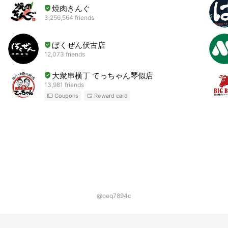
焼肉きんぐ
3,256,564 friends
ぼくぜん伏古店
12,073 friends
大衆串横丁 てっちゃん琴似店
13,981 friends
Coupons
Reward card
@oeq7894c