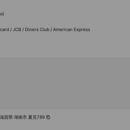
ed
rcard / JCB / Diners Club / American Express
3 滋賀県 湖南市 夏見789