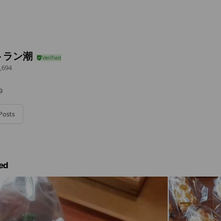
トラン潮
,694
9
Posts
ed