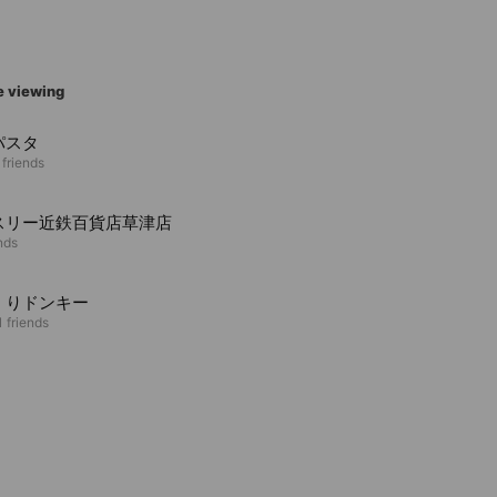
e viewing
パスタ
 friends
スリー近鉄百貨店草津店
nds
くりドンキー
 friends