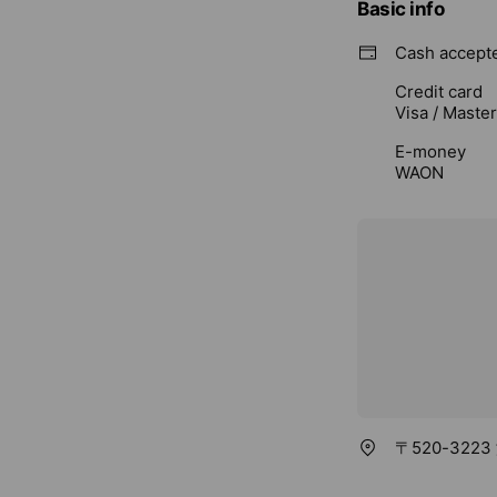
Basic info
Cash accept
Credit card
Visa / Maste
E-money
WAON
〒520-322