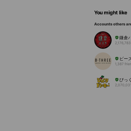
You might like
Accounts others ar
鎌倉
2,176,783
ビー
1,387 frie
びっ
2,070,031