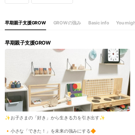
Wed
11:30 - 15:00
Thu
11:30 - 15:00
Fri
11:30 - 15:00
Sat
Closed
早期親子支援GROW
GROWの強み
Basic info
You migh
詳細はHPのカレンダーで。ご予約はLINEの予約をタップ✨️
早期親子支援GROW
✨お子さまの「好き」から生きる力を引き出す✨️
🔸小さな「できた！」を未来の強みにする🔶