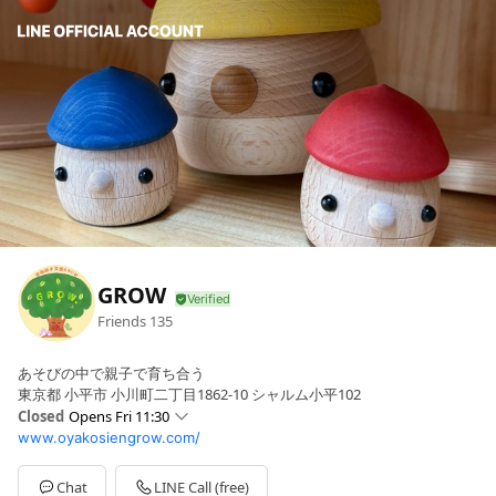
GROW
Friends
135
あそびの中で親子で育ち合う
東京都 小平市 小川町二丁目1862-10 シャルム小平102
Closed
Opens Fri 11:30
www.oyakosiengrow.com/
Sun
Closed
Mon
11:30 - 15:00
Tue
11:30 - 15:00
Chat
LINE Call (free)