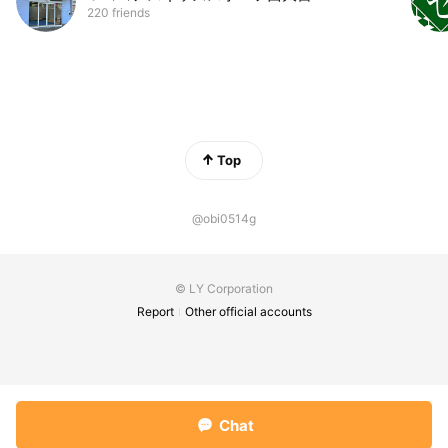
220 friends
Top
@obi0514g
© LY Corporation
Report
Other official accounts
Chat