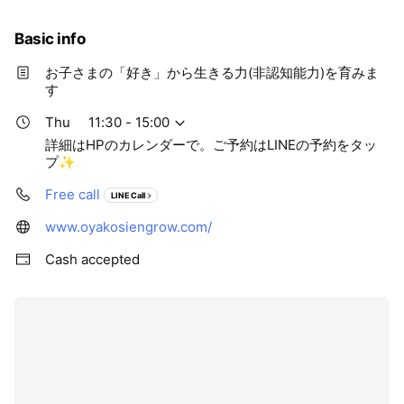
🌱‬‪おもちゃコンサルタントマスターが厳選した、成長・発達
笑顔になれるパワースポットGROWに遊びに来てください☺️
に最適なおもちゃをセレクトします
Basic info
🌱‬‪元保育士の知見×20年以上のおもちゃと遊びを通した障がい
お子さまの「好き」から生きる力(非認知能力)を育みま
児や発達不安のお子さんとの関わりの経験、そして障がいのあ
す
る子たちの親としての経験をフルに活かしていきます
Thu
11:30 - 15:00
詳細はHPのカレンダーで。ご予約はLINEの予約をタッ
プ✨️
Free call
LINE Call
www.oyakosiengrow.com/
Cash accepted