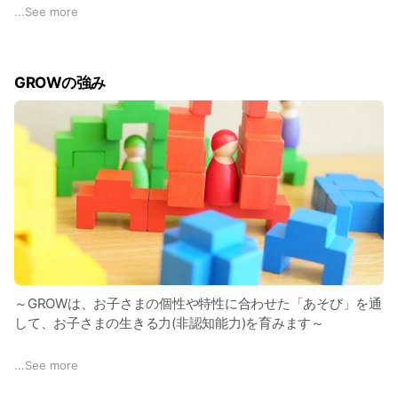
...
See more
子育てに悩みは尽きない。
1人で悩んでいると、悪いことばかり思い浮かんでしまった
り、こどもにキツく当たってしまい後悔したり…。
GROWの強み
ちゃんとした親になれない。
そんな風に思うこともあるかもしれません。
笑顔いっぱい！我が子がかわいい！と思えたら満点✨️自信を
持って🫶
でも、関わり方が難しいと感じるこどあるでしょう。多様な発
達（障がい児含む）の子もいるでしょう。こどもに寄り添う…
発達に寄り添うって、頭ではわかっても実際に出来ない。出来
ているかわからない。と感じるかもしれません。
～GROWは、お子さまの個性や特性に合わせた「あそび」を通
して、お子さまの生きる力(非認知能力)を育みます～
GROWは、完全個別マンツーマン指導です。個々の育ちにあわ
せ対応いたします。また、笑顔でいたいママが学ぶこともでき
🌱‬‪好きを起点に、人としての土台を豊かに育みます
...
See more
ます。