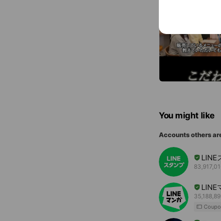
You might like
Accounts others ar
LIN
83,917,01
LIN
35,188,89
Coupo