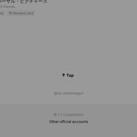
バーサル・ピクチャーズ
5 friends
ns
Reward card
Top
@oa-irohameguri
© LY Corporation
Other official accounts