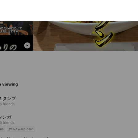
e viewing
Eスタンプ
6 friends
Eマンガ
5 friends
ns
Reward card