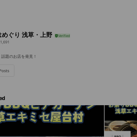
はめぐり 浅草・上野
1,691
。話題のお店を発見！
Posts
ed