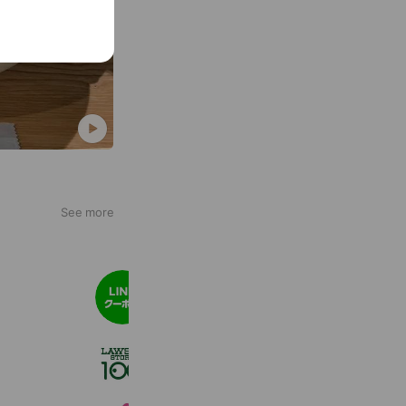
See more
LINEクーポン
50,252,802 friends
ローソンストア１００
2,724,943 friends