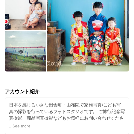
アカウント紹介
日本を感じる小さな田舎町・由布院で家族写真/こども写
真の撮影を行っているフォトスタジオです。 ご旅行記念写
真撮影、商品写真撮影などもお気軽にお問い合わせくださ
いませ。 Hello! We are SUNCloud. photo service. Our
...
See more
work is family photo, kids photo, trip photo shooting.