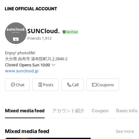
SUNCloud.
Friends
1,912
Enjoy! photolife!
大分県 由布市 湯布院町川上2846-2
Closed
Opens Sun 10:00
www.suncloud.jp
Sun
10:00 - 17:30
Mon
10:00 - 17:30
Tue
10:00 - 17:30
Chat
Posts
Call
Coupons
Wed
10:00 - 17:30
Thu
10:00 - 17:30
Fri
10:00 - 17:30
Sat
10:00 - 17:30
Mixed media feed
アカウント紹介
Coupon
Basic info
Mixed media feed
See more