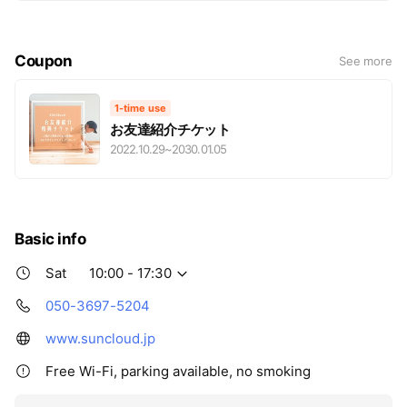
Please feel free to ask me about photo anything.
Coupon
See more
1-time use
お友達紹介チケット
2022.10.29
~
2030.01.05
Basic info
Sat
10:00 - 17:30
050-3697-5204
www.suncloud.jp
Free Wi-Fi, parking available, no smoking