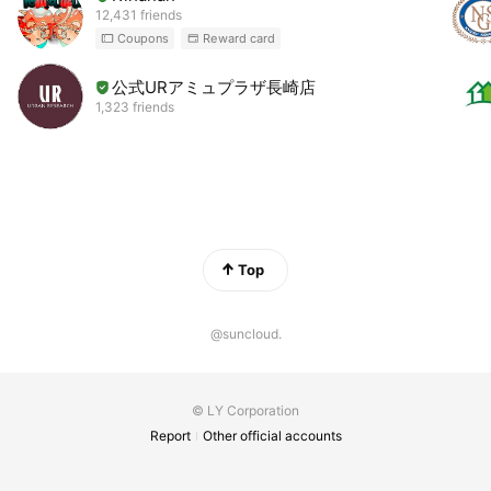
12,431 friends
Coupons
Reward card
公式URアミュプラザ長崎店
1,323 friends
Top
@suncloud.
© LY Corporation
Report
Other official accounts