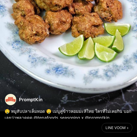
PromptKin
🤤 หมูสับปลาเค็มทอด 🤤 เมนูคู่ข้าวหอมมะลิไทย ใครที่ไม่เคยกิน บอก
เลยว่าพลาดดด @tepafoods_seasoning x @promptkin_
LINE VOOM
เนื้อหมูสับแน่นๆ ปลาเค็มหอมมัน กินคู่กันกับพริกชี้ฟ้าซอย หอมแดง บีบ
มะนาวหน่อย ตามด้วยข...