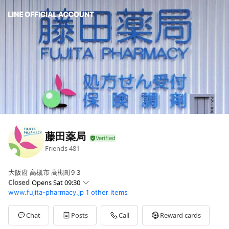
藤田薬局
Friends
481
大阪府 高槻市 高槻町9-3
Closed
Opens Sat 09:30
www.fujita-pharmacy.jp
1 other items
Sun
Closed
Mon
09:30 - 20:00
Tue
09:30 - 20:00
Chat
Posts
Call
Reward cards
Wed
09:30 - 14:00