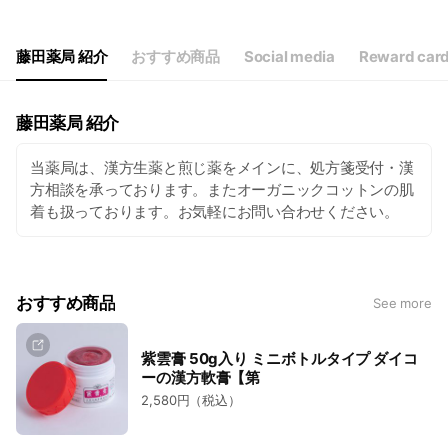
Thu
Closed
Fri
09:30 - 20:00
Sat
09:30 - 14:00
藤田薬局 紹介
おすすめ商品
Social media
Reward car
祝日・盆・年末年始は休業します。午後のご注文は翌営業日に発送
藤田薬局 紹介
当薬局は、漢方生薬と煎じ薬をメインに、処方箋受付・漢
方相談を承っております。またオーガニックコットンの肌
着も扱っております。お気軽にお問い合わせください。
おすすめ商品
See more
紫雲膏 50g入り ミニボトルタイプ ダイコ
ーの漢方軟膏【第
2,580円（税込）