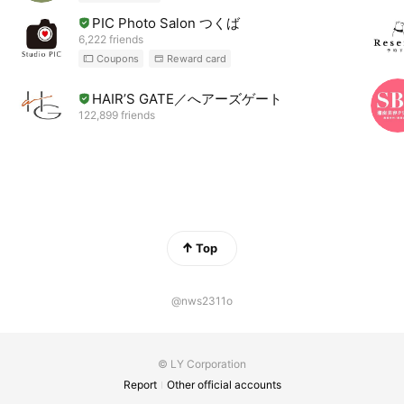
PIC Photo Salon つくば
6,222 friends
Coupons
Reward card
HAIR’S GATE／へアーズゲート
122,899 friends
Top
@nws2311o
© LY Corporation
Report
Other official accounts