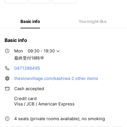
Wed
09:30 - 19:30
Thu
09:30 - 19:30
Fri
09:30 - 19:30
Sat
09:30 - 19:30
Basic info
You might like
最終受付18時半
Basic info
Mon
09:30 - 19:30
最終受付18時半
0471386495
theslowvillage.com/kashiwa
2 other items
Cash accepted
Credit card
Visa / JCB / American Express
4 seats (private rooms available), no smoking