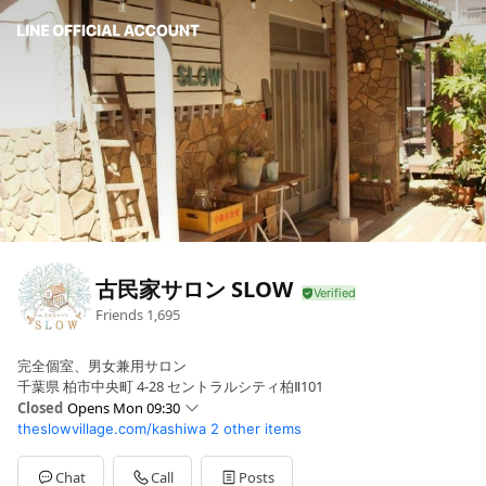
古民家サロン SLOW
Friends
1,695
完全個室、男女兼用サロン
千葉県 柏市中央町 4-28 セントラルシティ柏Ⅱ101
Closed
Opens Mon 09:30
theslowvillage.com/kashiwa
2 other items
Sun
09:30 - 19:30
Mon
09:30 - 19:30
Tue
09:30 - 19:30
Chat
Call
Posts