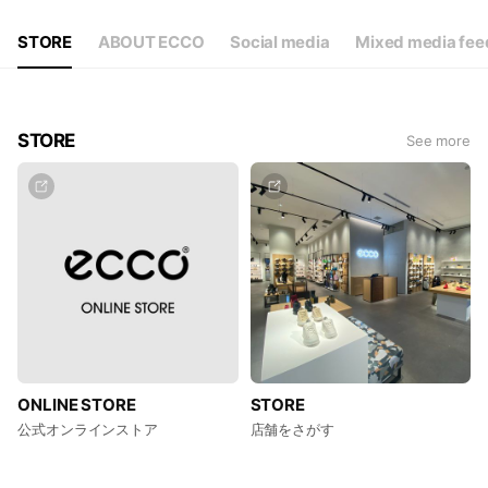
STORE
ABOUT ECCO
Social media
Mixed media fee
STORE
See more
ONLINE STORE
STORE
公式オンラインストア
店舗をさがす