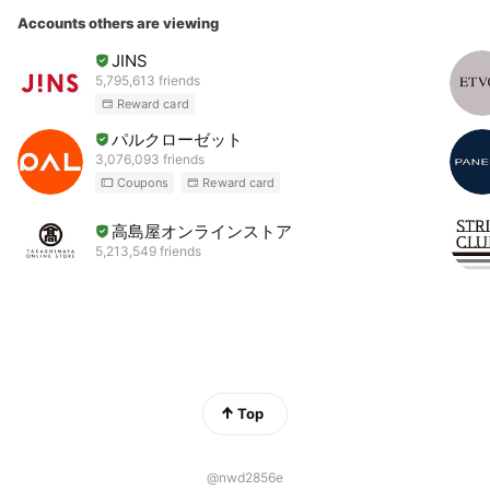
Accounts others are viewing
JINS
5,795,613 friends
Reward card
パルクローゼット
3,076,093 friends
Coupons
Reward card
高島屋オンラインストア
5,213,549 friends
Top
@nwd2856e