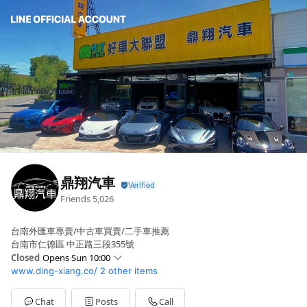
鼎翔汽車
Friends
5,026
台南外匯車專賣/中古車買賣/二手車推薦
台南市仁德區 中正路三段355號
Closed
Opens Sun 10:00
www.ding-xiang.co/
2 other items
Sun
10:00 - 19:00
Mon
09:21 - 19:00
Tue
09:21 - 19:00
Chat
Posts
Call