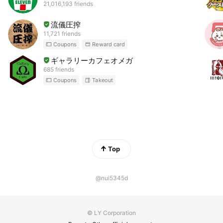
21,016,193 friends
流儀圧搾
11,721 friends
Coupons
Reward card
ギャラリーカフェオメガ
685 friends
Coupons
Takeout
Top
@nui5345d
© LY Corporation