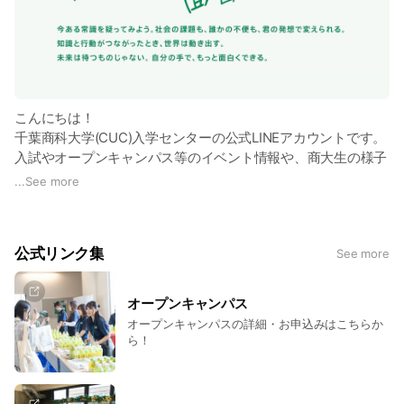
こんにちは！
千葉商科大学(CUC)入学センターの公式LINEアカウントです。
入試やオープンキャンパス等のイベント情報や、商大生の様子
などCUCのリアルをお届け中！
...
See more
●学部・学科
【商経学部】 商学科、経営学科
公式リンク集
See more
【総合政策学部】 経済学科、政策情報学科
【サービス創造学部】サービス創造学科
【人間社会学部】 人間社会学科
オープンキャンパス
オープンキャンパスの詳細・お申込みはこちらか
ら！