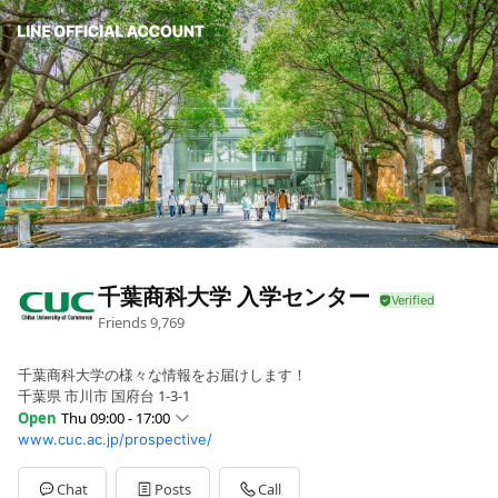
千葉商科大学 入学センター
Friends
9,769
千葉商科大学の様々な情報をお届けします！
千葉県 市川市 国府台 1-3-1
Open
Thu 09:00 - 17:00
www.cuc.ac.jp/prospective/
Sun
Closed
Mon
09:00 - 17:00
Tue
09:00 - 17:00
Chat
Posts
Call