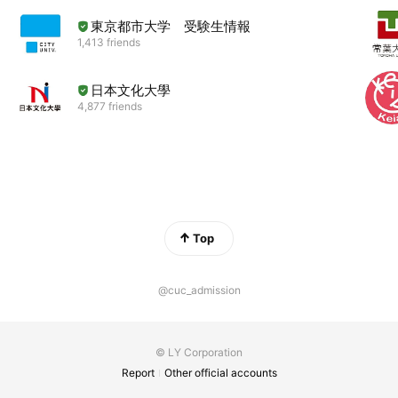
東京都市大学 受験生情報
1,413 friends
日本文化大學
4,877 friends
Top
@cuc_admission
© LY Corporation
Report
Other official accounts