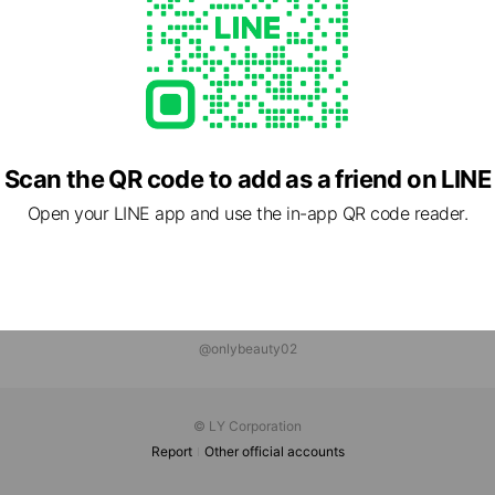
Scan the QR code to add as a friend on LINE
Open your LINE app and use the in-app QR code reader.
@onlybeauty02
© LY Corporation
Report
Other official accounts