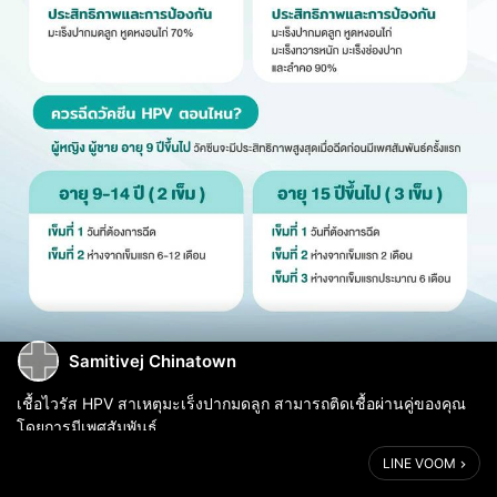
Samitivej Chinatown
เชื้อไวรัส HPV สาเหตุมะเร็งปากมดลูก สามารถติดเชื้อผ่านคู่ของคุณ
โดยการมีเพศสัมพันธ์
LINE VOOM
🤴ในผู้ชายจะช่วยป้องกันโรค และการเกิดรอยโรคมะเร็ง
(Precancerous lesion) - โรคมะเร็งทวารหนัก มะเร็งปากและลำคอ