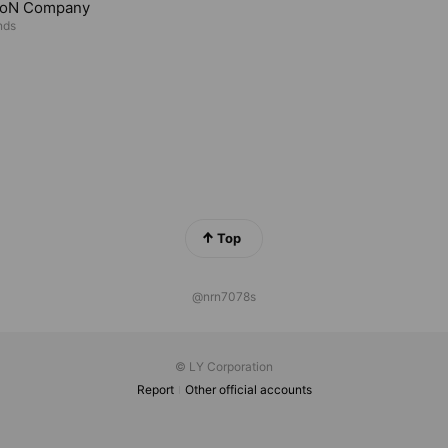
 oN Company
nds
Top
@nrn7078s
© LY Corporation
Report
Other official accounts