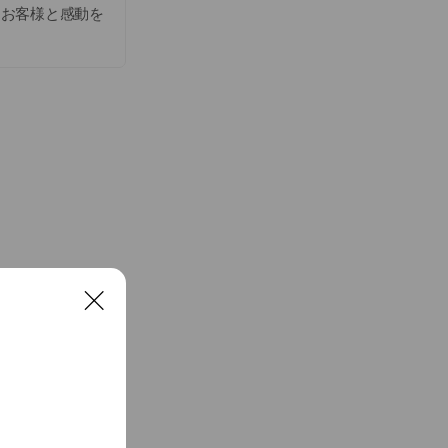
。お客様と感動を
せて下さい！！
ご案内致します。
の品揃え！！定番
なたの楽器をフル
御造りします！！
ストックしており
C
l
ィストが使ってい
o
s
e