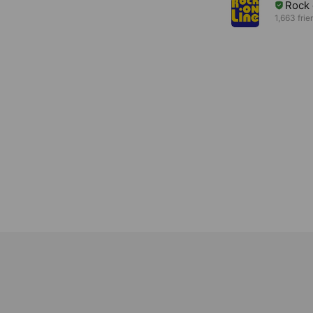
Rock
1,663 frie