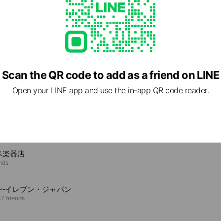
クス,セディナ
トカードOK！
迎です
、クレジット、カード、着払い可）
改造等もおまかせください！
63 北海道 札幌市中央区 南3条西1丁目3番6号 狸小路1丁目内
東西線35番出口, 札幌市営地下鉄東豊線1番出口
Scan the QR code to add as a friend on LINE
.com/bbsapporock
Open your LINE app and use the in-app QR code reader.
tagram.com/bigboss_sapporo/
e viewing
p/bigbosssapporo/
ベ楽器店
ends
cebook.com/bigboss.sapporo
ン‐イレブン・ジャパン
7 friends