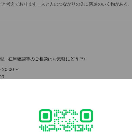
だと考えております。人と人のつながりの先に満足のいく物がある
にかく対話を大切にしています。お客様の音楽ライフをお手伝いさ
の方まで大歓迎！！豊富な知識を持ったスタッフが、親切・丁寧に
ベ－ス・アコ－スティックギタ－・エフェクター、アンプも大迫力
ックな物まで勢ぞろい！！！
はリペアキャビンも完備しておりESPオフィシャルリペアマンがあ
までご相談ください。
理、在庫確認等のご相談はお気軽にどうぞ♪
オーダーメイド・システム～～
- 20:00
ーメイドコーナーでは世界に1本完全オリジナルのギター＆ベースを
00
ダー・アッシュ・マホガニーといった定番材から特殊材まで豊富に
0
ンドを両立した完璧な楽器を提供いたします。
.jp/sapporo/
1 other items
セクションによる究極のハンドメイドギターつまり世界の一流アーテ
クオリティの物が手に入ります！！
ングクレジット
払い～72回払いまで》