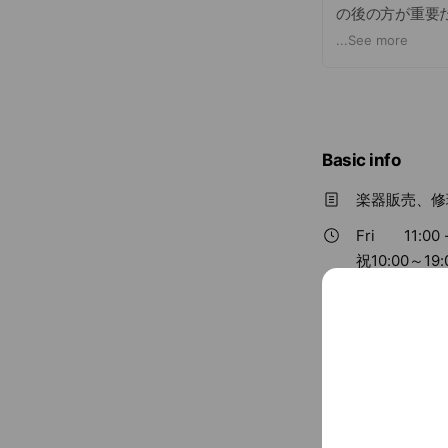
の後の方が重要
共感したい。と
...
See more
初心者からプロ
エレキギタ－・
ものからマニア
さらに、店内に
Basic info
サポート！
修理から、改造
楽器販売、修
～～カスタム・
Fri
11:00 
カスタムオーダ
祝10:00～19:
厳選されたアル
011-210-668
ます。
ルックス、サウ
www.bigboss
ESPカスタム
るものと同等の
■各種ショッピ
《頭金なし、1回