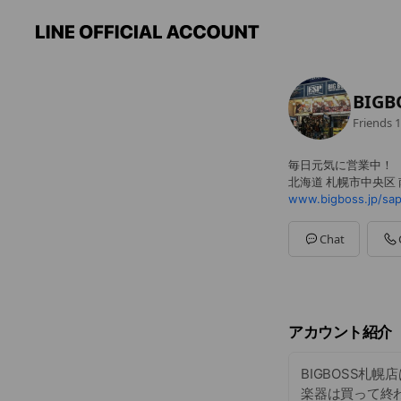
BIG
Friends
1
毎日元気に営業中！
北海道 札幌市中央区 
www.bigboss.jp/sap
Chat
アカウント紹介
BIGBOSS札
楽器は買って終