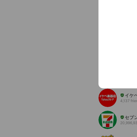
オリコ,ジャッ
■各種クレジッ
■全国通販大歓
（振込、代引き
■各種リペア・
〒060-00
★Twittwe
札幌市営地下鉄
https://twitter
★Instagram
You might like
https://www.ins
Accounts others ar
★Amebaブログ
http://ameblo.j
イケ
4,137 fri
★facebook
https://www.fa
セブ
20,996,93