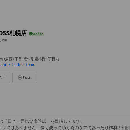
BOSS札幌店
,050
南3条西1丁目3番6号 狸小路1丁目内
poro/
1 other items
Call
Posts
幌店は「日本一元気な楽器店」を目指してます。
わりではありません。長く使って頂く為のケアであったり機材の相