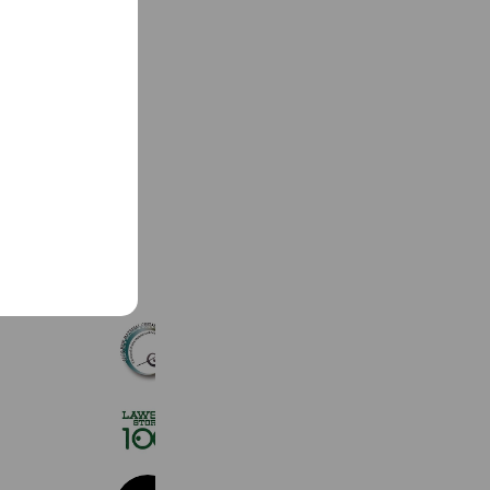
See more
サゴニューマテリアルギターズ
4,114 friends
Reward card
ローソンストア１００
2,718,389 friends