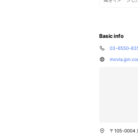
Basic info
03-6550-83
movia.jpn.c
〒105-000