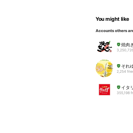
You might like
Accounts others ar
焼肉
3,250,726
それ
2,254 fri
イタ
355,198 f