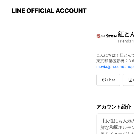
紅と
Friends
1
こんにちは！紅とんで
東京都 港区新橋 2-3
movia.jpn.com/shop
Chat
アカウント紹介
【女性にも人気
鮮な和豚ホルモ
風をイメージし