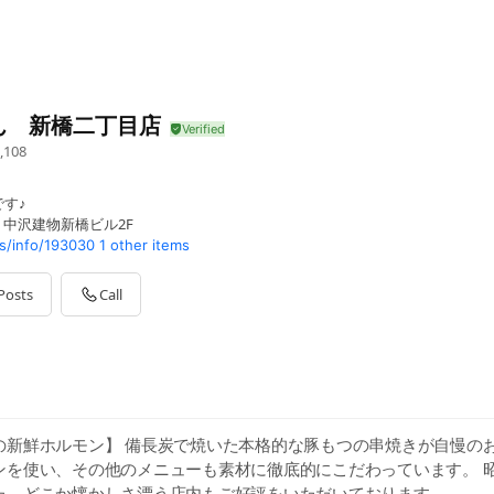
ん 新橋二丁目店
,108
す♪
-6 中沢建物新橋ビル2F
s/info/193030
1 other items
Posts
Call
の新鮮ホルモン】 備長炭で焼いた本格的な豚もつの串焼きが自慢のお
ンを使い、その他のメニューも素材に徹底的にこだわっています。 昭
た、どこか懐かしさ漂う店内もご好評をいただいております。