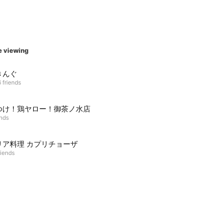
e viewing
きんぐ
 friends
ゆけ！鶏ヤロー！御茶ノ水店
ends
リア料理 カプリチョーザ
riends