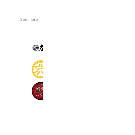
See more
庄や 門前仲町店
5,647 friends
Reward card
大穴 八重洲店
2,273 friends
Book
Coupons
鎌倉パスタ
2,174,359 friends