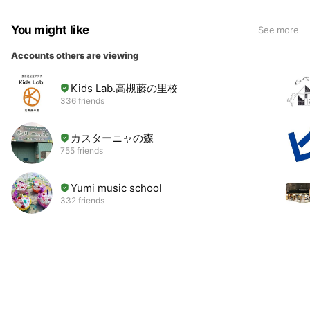
You might like
See more
Accounts others are viewing
Kids Lab.高槻藤の里校
336 friends
カスターニャの森
755 friends
Yumi music school
332 friends