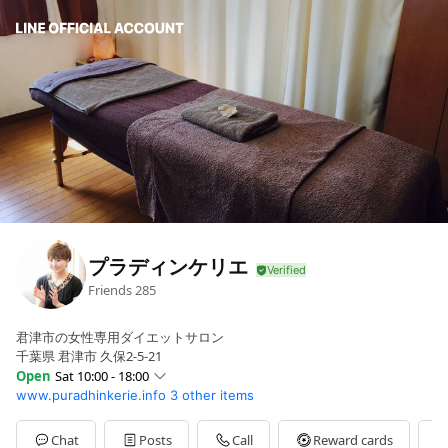
プラディンケリエ
Friends
285
君津市の女性専用ダイエットサロン
千葉県 君津市 久保2-5-21
Open
Sat 10:00 - 18:00
www.puradhinkerie.info
3 other items
Sun
10:00 - 18:00
Mon
10:00 - 20:00
Tue
10:00 - 20:00
Chat
Posts
Call
Reward cards