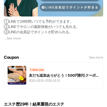
①LINEで24時間いつでも予約ができます。
②LINEでサロンの最新情報がいつでも見れる。
③LINEの会員証でポイントが貯められる。
その他にもお得な情報をお届けします！
...
See more
Coupon
See more
1-time use
友だち追加ありがとう！500円割引クーポン
プレゼント🎁
2025.03.10
~
2035.03.31
エステ歴29年！結果重視のエステ