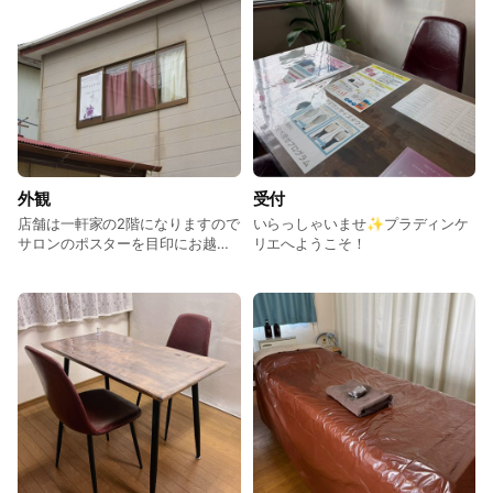
まどめて解消します‼️
外観
受付
店舗は一軒家の2階になりますので
いらっしゃいませ✨プラディンケ
サロンのポスターを目印にお越し
リエへようこそ！
ください。