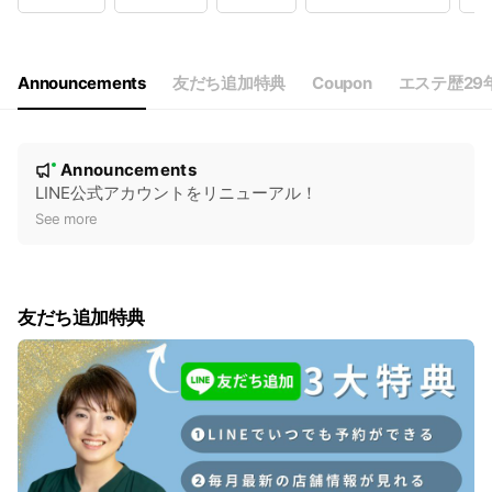
Wed
10:00 - 20:00
Thu
10:00 - 20:00
Fri
10:00 - 20:00
Sat
10:00 - 18:00
Announcements
友だち追加特典
Coupon
エステ歴29
祝日：10:00～18:00 定休日：不定休
N
Announcements
New
o
LINE公式アカウントをリニューアル！
t
See more
i
c
e
友だち追加特典