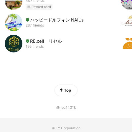
407 friends
Reward card
ハッピードルフィン NAIL's
287 friends
RE.cell リセル
195 friends
Top
@npc1431k
© LY Corporation