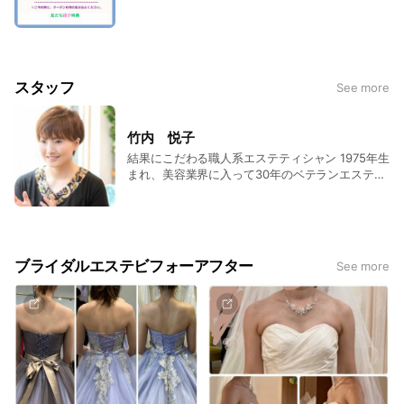
スタッフ
See more
竹内 悦子
結果にこだわる職人系エステティシャン 1975年生
まれ、美容業界に入って30年のベテランエステテ
ィシャンです。 エステティシャンというとお上品
なイメージがありますが、私は職人のイメージで
す。 性格もかなりサバサバしていると思います。
★結果にこだわるエステティシャン 以前のサロ
ンではインド式痩身をメインに施術。アーユルヴ
ブライダルエステビフォーアフター
See more
ェーダはインドのアーユルヴェーダ医師から学び
ました。 ブライダルエステ専門店での経歴もあ
るので背中や二の腕などの引き締めもお任せ下さ
い！ 理想のスタイルを目指すには食事も重要な
ので、食べて代謝アップダイエットという食事サ
ポートもお任せください ・施術歴 20年以上 ・
得意な技術 アーユルヴェーダ、背中痩せ、ブラ
イダルエステ、食べ痩せダイエットカウンセリン
グ ・趣味・マイブーム ヨガ