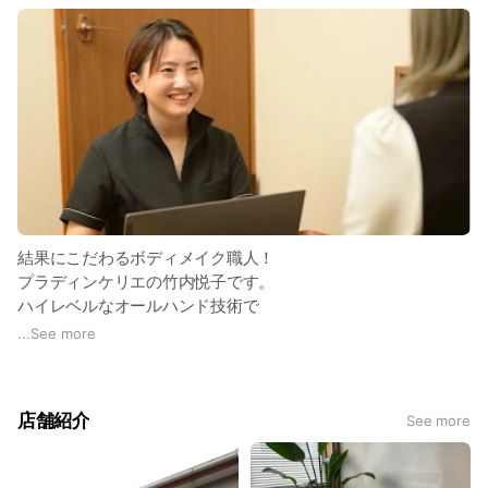
結果にこだわるボディメイク職人！
プラディンケリエの竹内悦子です。
ハイレベルなオールハンド技術で
あなたの理想のお姿に導きます‼️
...
See more
✴︎ブライダルエステ専門店での経験があるから上半身のひき
しめや美肌ケアまで得意です！おまかせください✨
店舗紹介
See more
✴︎インドの伝統療法アーユルヴェーダのデトックスパワーで
脂肪燃焼・セルライト・むくみ・肩こり・冷えなどのお悩みを