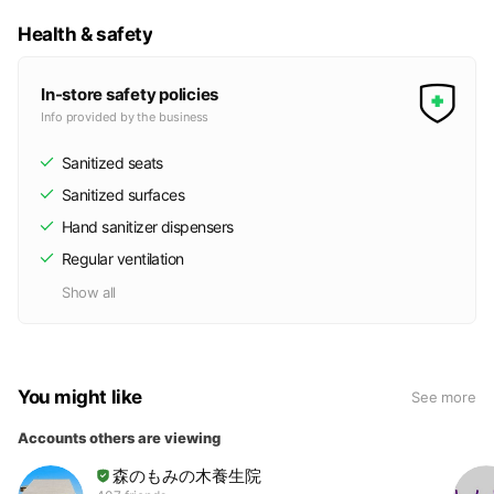
Health & safety
In-store safety policies
Info provided by the business
Sanitized seats
Sanitized surfaces
Hand sanitizer dispensers
Regular ventilation
Show all
You might like
See more
Accounts others are viewing
森のもみの木養生院