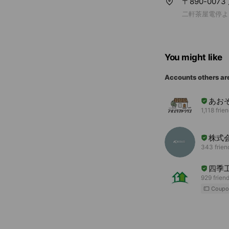
〒890-007
二軒茶屋電停よ
You might like
Accounts others ar
あお
1,118 frie
株式
343 frien
四季
929 frien
Coupo