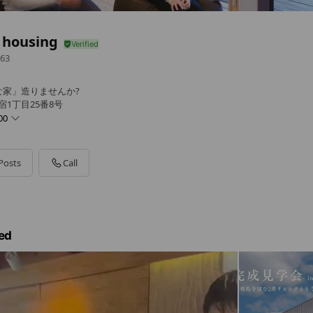
 housing
63
な家」造りませんか?
宿1丁目25番8号
00
Posts
Call
ed