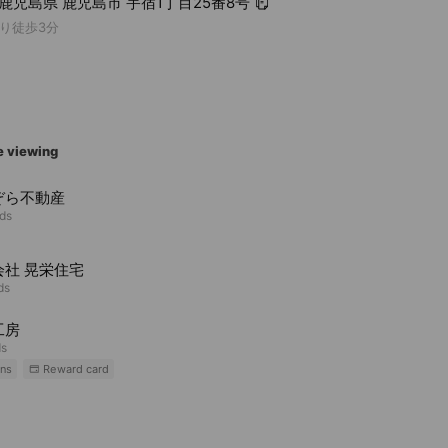
3 鹿児島県 鹿児島市 宇宿1丁目25番8号
り徒歩3分
e viewing
ぞら不動産
nds
会社 晃栄住宅
ds
工房
ds
ns
Reward card