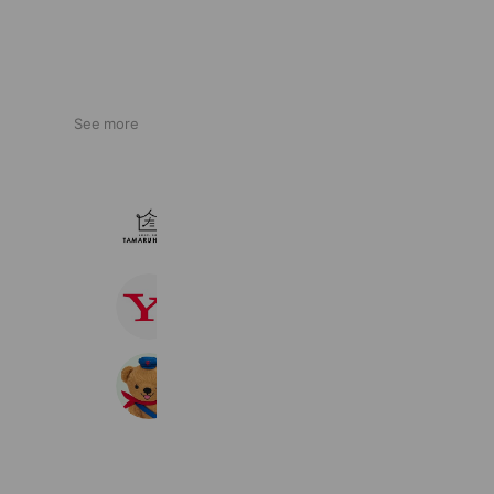
See more
田丸ハウス
2,480 friends
ヤフージャパン
31,381,027 friends
郵便局［ぽすくま］
31,508,690 friends
Coupons
Reward card