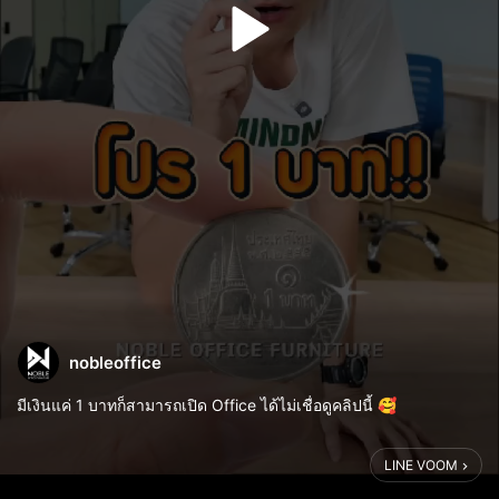
nobleoffice
มีเงินแค่ 1 บาทก็สามารถเปิด Office ได้ไม่เชื่อดูคลิปนี้ 🥰
.
💥 รับโปรโมชันเพิ่มเติมคลิ๊ก: https://www.nb-furniture.com/
LINE VOOM
🌟 สินค้ารับประกัน 1 ปี ⭐️
📍แผนที่โชว์รูม: https://maps.app.goo.gl/bD2pTTGJKmk...