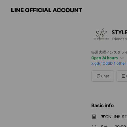
STYL
Friends
9
毎週火曜インスタラ
Open 24 hours
x.gd/hOdSD
1 other
Sun
00:00 - 00:00
Mon
00:00 - 00:00
Tue
00:00 - 00:00
Chat
Wed
00:00 - 00:00
Thu
00:00 - 00:00
Fri
00:00 - 00:00
Sat
00:00 - 00:00
Basic info
▼ONLINE S
Sat
00:00 