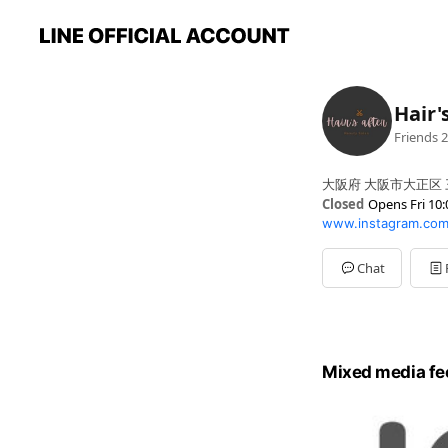
Hair'
Friends
2
大阪府 大阪市大正区 三
Closed
Opens Fri 10:
www.instagram.com/
Sun
10:00 - 19:00
Mon
Closed
Tue
10:00 - 19:00
Chat
Wed
10:00 - 19:00
Thu
10:00 - 19:00
Fri
10:00 - 19:00
Sat
10:00 - 19:00
毎月曜日 第2.3日
Mixed media fe