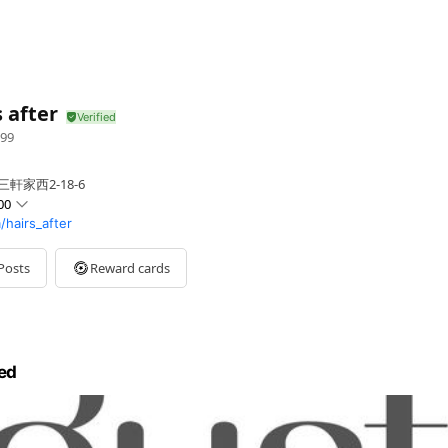
s after
99
軒家西2-18-6
00
hairs_after
Posts
Reward cards
曜日定休日
ed