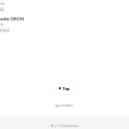
nds
ns
reate ORION
nds
d card
Top
@nnf7886v
© LY Corporation