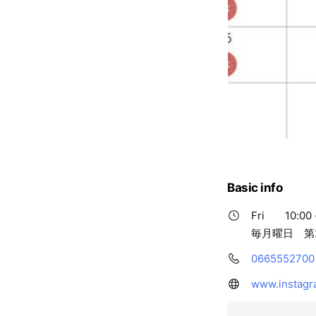
Basic info
Fri
10:00 
毎月曜日 第
0665552700
www.instagr