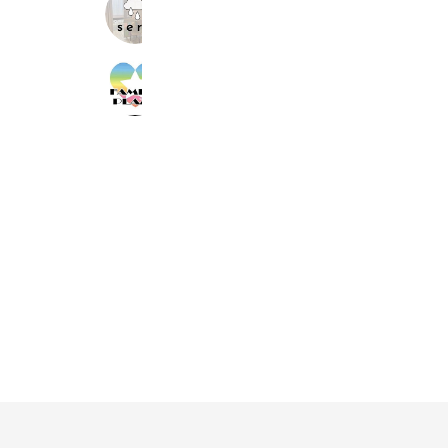
脱毛サロンsera【東住吉】
416 friends
カラオケファミリープラザ深江橋店
424 friends