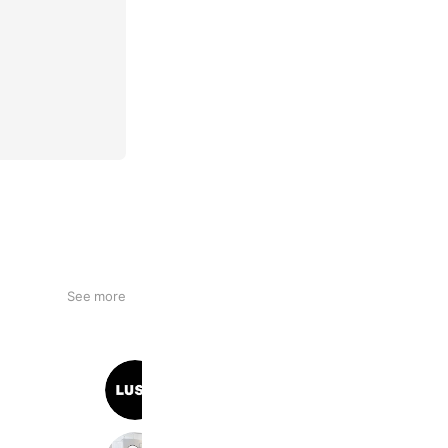
See more
LUSHららぽーと門真店
523 friends