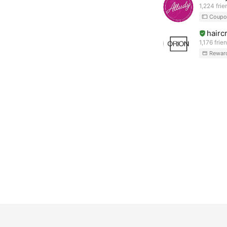
1,224 frie
Coupo
hairc
1,176 frie
Rewar