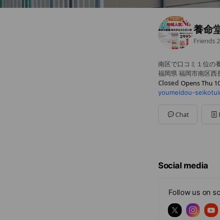
養命
Friends
2
南区で口コミ１位の
福岡県 福岡市南区西長
Closed
Opens Thu 10
youmeidou-seikotui
Sun
10:00 - 17:00
Mon
10:00 - 13:00,17:3
Tue
10:00 - 13:00,17:30
Chat
Wed
10:00 - 13:00,17:3
Thu
10:00 - 13:00,17:
Fri
10:00 - 13:00,17:30 
Sat
10:00 - 17:00
土曜日、日曜日、祝日
Social media
Follow us on so