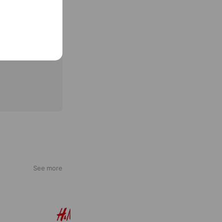
See more
H&M
22,559,760 friends