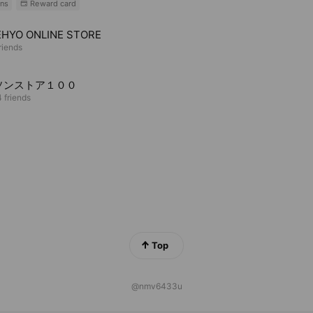
ns
Reward card
HYO ONLINE STORE
riends
ソンストア１００
 friends
Top
@nmv6433u