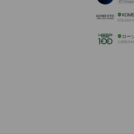
Coupo
KOME
618,464 f
ロー
2,699,044