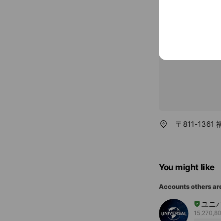
Parking avai
〒811-136
You might like
Accounts others ar
ユニ
15,270,80