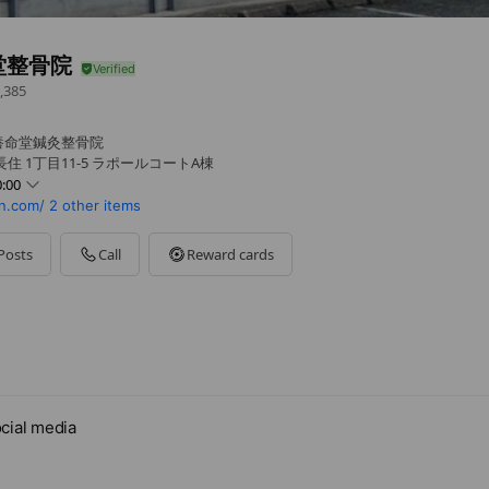
堂整骨院
,385
養命堂鍼灸整骨院
住 1丁目11-5 ラポールコートA棟
:00
n.com/
2 other items
0 - 21:00
 - 21:00
Posts
Call
Reward cards
0 - 21:00
30 - 21:00
- 21:00
は10時から17時まで
cial media