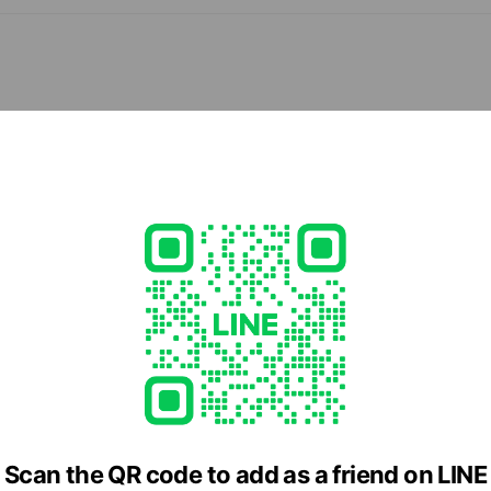
- 13:00, 17:30 - 21:00
日、祝日は10時から17時まで
55
eikotuin.com/
2 other items
ed
rcard / JCB / Diners Club / American Express
ment
Scan the QR code to add as a friend on LINE