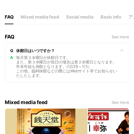
Thu
09:00 - 22:00
Fri
09:00 - 22:00
Sat
09:00 - 22:00
FAQ
Mixed media feed
Social media
Basic info
ア
※窓口は9:00～20:00です。
FAQ
See more
Q
休館日はいつですか？
A
毎月第３水曜日が休館日です。
また、第３水曜日が祝日の場合は第２水曜日となります。
年末年始も休館となります。(12/29～1/3）
この他、臨時休館などの際にはWebサイト等でお知らせい
たしたします。
Mixed media feed
See more