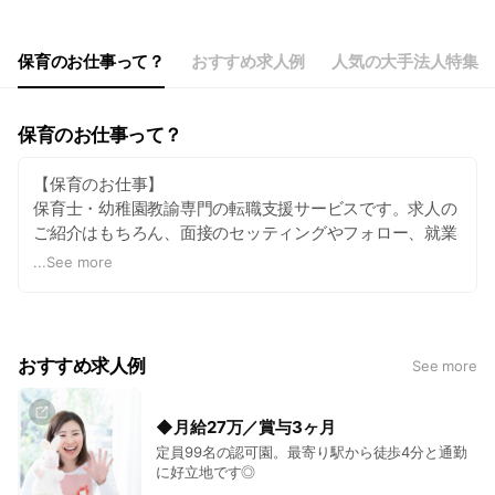
保育のお仕事って？
おすすめ求人例
人気の大手法人特集
保育のお仕事って？
【保育のお仕事】
保育士・幼稚園教諭専門の転職支援サービスです。求人の
ご紹介はもちろん、面接のセッティングやフォロー、就業
条件の交渉など、あなたのご就職まで、専任のアドバイザ
...
See more
ーがお手伝い致します！ 全てのサービスのご利用は完全無
料です。お気軽にご相談ください♪
おすすめ求人例
See more
◆月給27万／賞与3ヶ月
定員99名の認可園。最寄り駅から徒歩4分と通勤
に好立地です◎