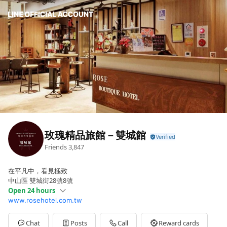
玫瑰精品旅館－雙城館
Friends
3,847
在平凡中，看見極致
中山區 雙城街28號8號
Open 24 hours
www.rosehotel.com.tw
Sun
Open 24 hours
Mon
Open 24 hours
Tue
Open 24 hours
Chat
Posts
Call
Reward cards