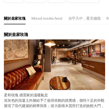
Wed
Open 24 hours
Thu
Open 24 hours
Fri
Open 24 hours
Sat
Open 24 hours
關於皇家玫瑰
Mixed media feed
在平凡中，看見極致
R
關於皇家玫瑰
柔和玫瑰 感受家的溫暖氣息
深灰色的混凝土外牆給予了值得依賴的踏實感，個性十足的外觀
展現了現代建築的精華與美；採大面積木質所打造的旅館大門，