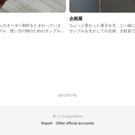
企画展
からのオーダー制作をたまわっていま
ちょっと変わった展示を方、ご一緒
プル、使い方の例のためのサンプル、
サンプルを生かしての企画、大歓迎
詳しくは Food Art
☆しろsweets制作・企業向け部門) のイン
なり、こちらからお問い合わせくださ
@njq9109p
© LY Corporation
Report
Other official accounts