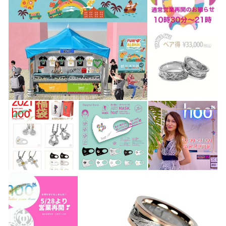
20分お待ちいただければ、即お渡し可能です(๑˃̵ᴗ˂̵) また、
hooのラッキーモチーフとして人気のオスとメスのホヌ?が
織りなすラブストーリーのアイテムたちは、これまでも多
くのお客様のメモリアルな日々にそっと寄り添い、かけが
えのないひと時をお届けしております。 カスタムやオーダ
ーも自由自在に承れるのも直接デザイナーとご相談できる
デザイナーズブランドならではの強みです? ぜひ、貴方だ
けのタイムレスなジュエリーを身につける幸せ、喜びをご
堪能くださいませ? 本店は、みなとみらいの横浜ワールド
ポーターズ3階にあります。