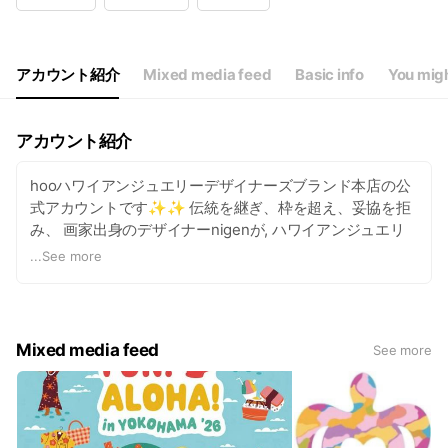
アカウント紹介
Mixed media feed
Basic info
You migh
アカウント紹介
hooハワイアンジュエリーデザイナーズブランド本店の公
式アカウントです✨✨ 伝統を継ぎ、枠を超え、妥協を拒
み、 画家出身のデザイナーnigenが, ハワイアンジュエリ
ーの世界観を 無限に拡げたジュエリーブランドです。 斬
...
See more
新なデザインによって表現されたアイテムが、 一流職人に
よって丹念に彫りあげられ、アート的なエッセンスが、お
洒落な心にそっと馴染みこむ魅力の本格手彫りの商品を数
多く取り揃えております。 40種類以上あるリングは、カ
Mixed media feed
See more
ジュアルからマリッジリングまで、オリジナル定番のお品
でも サイズが＃1から＃29までご用意あります✨ マリッ
ジリングもペアで10万円前後ととてもリーズナブルでその
日のうちにお持ち帰りいただけます✨✨ 文字彫は15分〜