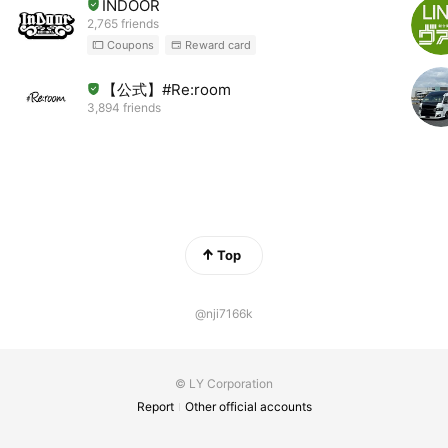
INDOOR
2,765 friends
Coupons
Reward card
【公式】#Re:room
3,894 friends
Top
@nji7166k
© LY Corporation
Report
Other official accounts