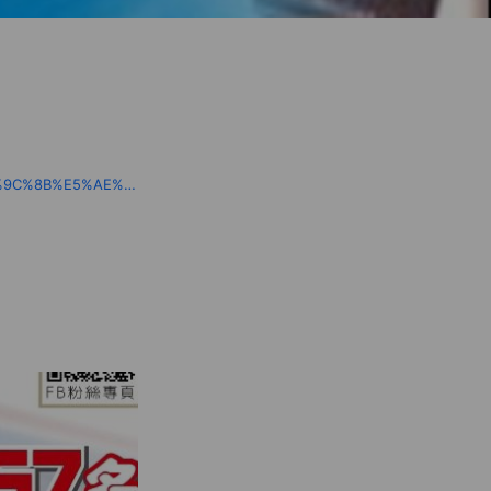
www.facebook.com/%E8%8D%89%E5%B1%AF%E5%A4%A7%E6%9D%B1%E6%B5%B7-%E5%9C%8B%E5%AE%B6%E5%85%AC%E8%81%B7%E5%9C%8B%E7%87%9F%E4%BA%8B%E6%A5%AD%E9%87%91%E8%9E%8D%E9%8A%80%E8%A1%8C%E8%AD%89%E7%85%A7%E5%B0%B1%E6%A5%AD%E8%80%83%E8%A9%A6-%E8%A3%9C%E7%BF%92%E7%8F%AD-338327833575451/?modal=admin_todo_tour