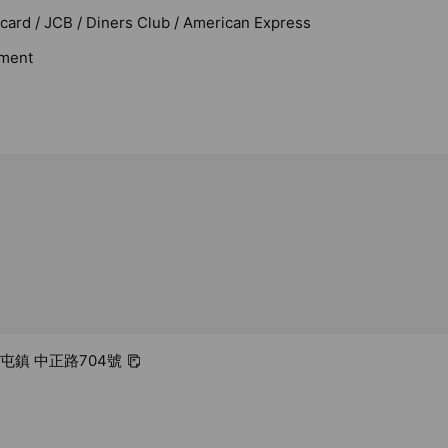
rcard / JCB / Diners Club / American Express
ment
草屯鎮 中正路704號