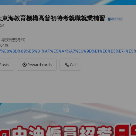
大東海教育機構高普初特考就職就業補習
54
、專技證照考試
04號
Posts
Reward cards
Call