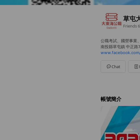
草屯
Friends
6
公職考試、國營事業
南投縣草屯鎮 中正路7
Chat
帳號簡介