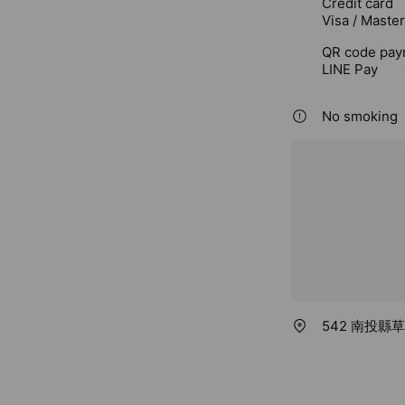
Credit card
Visa / Maste
QR code pay
LINE Pay
No smoking
542 南投縣