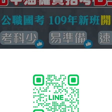
「永久保證班」→就可來班「永久讀免費的」!→人人只須繳交「一期
類「國家考試、公職考試、國營事業、銀行招考、證照考試、就業考