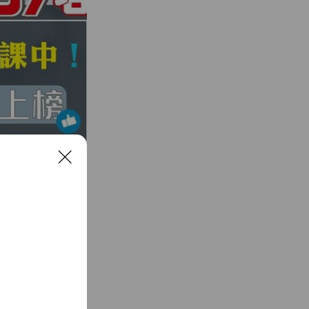
C
一次」的學費→就
l
試」！」
o
s
e