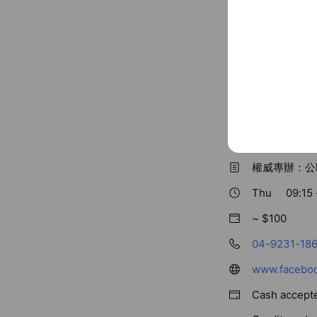
Basic info
權威專辦：公
Thu
09:15 
~ $100
04-9231-18
Cash accept