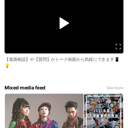
v
i
d
e
o
【進路相談】や【質問】がトーク画面から気軽にできます📱
💡
Mixed media feed
See more