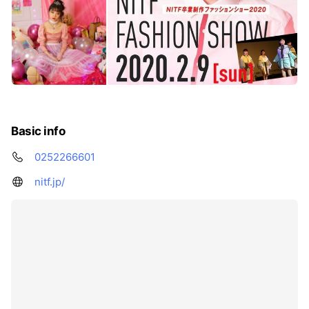
Basic info
0252266601
nitf.jp/