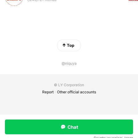
Top
@niquya
© LY Corporation
Report
Other official accounts
Chat