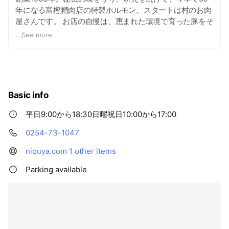
年になる富樫精肉店の特製ホルモン。スタートは村のお肉
屋さんです。 お店の自慢は、恵まれた環境で育った豚をそ
の日のうちに仕入れ、加工。秘伝のタレに漬込む豚ホルモ
...
See more
ンです。 ホルモン(モツ)と言うと牛ホルモンを思い浮かべ
ますが、当店は豚ホルモンを専門に扱っております。 火を
通さずすべて手作業で製造しております。そのため、鮮
度、やわらかさがちがいます。一度お試しください。 特製
ホルモン、特製焼肉のたれなど全て手作業で家族で製造出
Basic info
来る量のみ生産しておりますので、品切れの際はお待ち頂
きたくお願い申し上げます。通販の際はお電話、メールに
平日9:00から18:30日曜祝日10:00から17:00
てお問い合わせください。
0254-73-1047
niquya.com
1 other items
Parking available