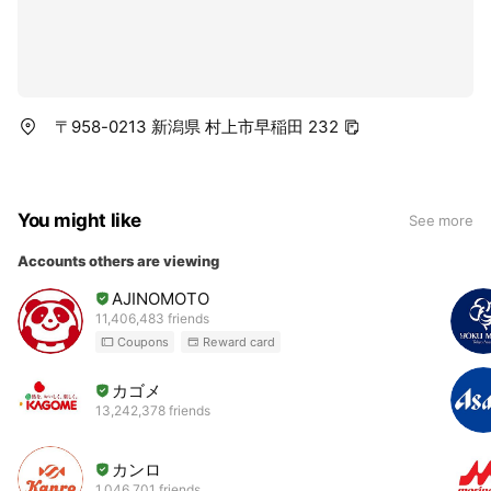
〒958-0213 新潟県 村上市早稲田 232
You might like
See more
Accounts others are viewing
AJINOMOTO
11,406,483 friends
Coupons
Reward card
カゴメ
13,242,378 friends
カンロ
1,046,701 friends