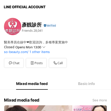
彥靚診所
Friends
28,041
醫美專員在線中❤歡迎諮詢，多種專案實施中
Closed
Opens Mon 13:00
so-beauty.com/
1 other items
Sun
Closed
Mon
13:00 - 21:00
Tue
13:00 - 21:00
Chat
Posts
Call
Wed
13:00 - 21:00
Thu
13:00 - 21:00
Fri
13:00 - 21:00
Sat
10:00 - 18:00
Mixed media feed
Basic info
國定假日請電話詢問唷~
Mixed media feed
See more