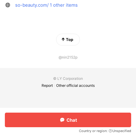
so-beauty.com/
1 other items
Top
@nin2152p
© LY Corporation
Report
Other official accounts
Chat
Country or region:
Unspecified