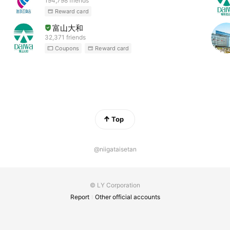
194,798 friends
Reward card
富山大和
32,371 friends
Coupons
Reward card
Top
@niigataisetan
© LY Corporation
Report
Other official accounts