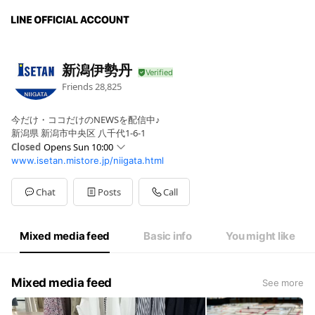
新潟伊勢丹
Friends
28,825
今だけ・ココだけのNEWSを配信中♪
新潟県 新潟市中央区 八千代1-6-1
Closed
Opens Sun 10:00
www.isetan.mistore.jp/niigata.html
Sun
10:00 - 19:00
Mon
10:00 - 19:00
Tue
10:00 - 19:00
Chat
Posts
Call
Wed
10:00 - 19:00
Thu
10:00 - 19:00
Fri
10:00 - 19:00
Mixed media feed
Basic info
You might like
Sat
10:00 - 19:00
Mixed media feed
See more