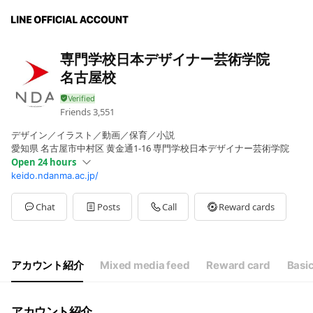
専門学校日本デザイナー芸術学院
名古屋校
Friends
3,551
デザイン／イラスト／動画／保育／小説
愛知県 名古屋市中村区 黄金通1-16 専門学校日本デザイナー芸術学院
Open 24 hours
keido.ndanma.ac.jp/
Sun
00:00 - 00:00
Mon
00:00 - 00:00
Tue
00:00 - 00:00
Chat
Posts
Call
Reward cards
Wed
00:00 - 00:00
Thu
00:00 - 00:00
Fri
00:00 - 00:00
Sat
00:00 - 00:00
アカウント紹介
Mixed media feed
Reward card
Basic
アカウント紹介