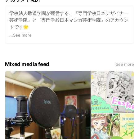
学校法人敬道学園が運営する、『専門学校日本デザイナー
芸術学院』と『専門学校日本マンガ芸術学院』のアカウン
トです🌟
入学事務局のスタッフが、みなさんの進路選択に役立つ情
...
See more
報をお届けします！
学校についての質問もいつでも受け付けておりますので、
お気軽にどうぞ♪
（在校生の皆さんの質問やご連絡はこちらのLINEでは承れ
Mixed media feed
See more
ません！）
中部地区で最初に創立した歴史と、実績を誇る『デザイ
ン・写真映像』の専門学校です。
日本デザイナー芸術学院には グラフィックデザイン、イラ
ストデザイン、総合デザイン、動画クリエイター、キャラ
クターデザイン、保育の6コースを設置。
日本マンガ芸術学院にはマンガ、マンガイラスト総合、コ
ミックイラスト、小説クリエイトの4コースを設置。
じっくり型の3年課程コースと集中型の2年課程コースがあ
り、自分にあった学生生活を選択できるのが特長です。