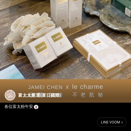
富太太嚴選(富日國際)
各位富太粉午安
🎉好消息分享 🎉
LINE VOOM
le charme 跟JAMEI CHEN 合作囉