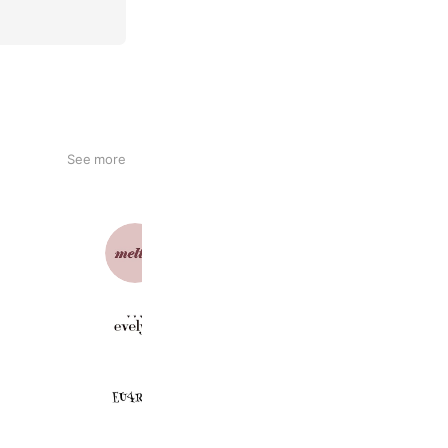
See more
meltie
5,794 friends
evelyn
43,776 friends
EU4RIA
4,149 friends