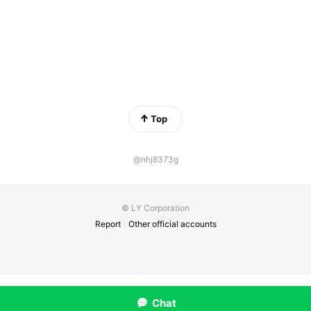
Top
@nhj8373g
© LY Corporation
Report
Other official accounts
Chat