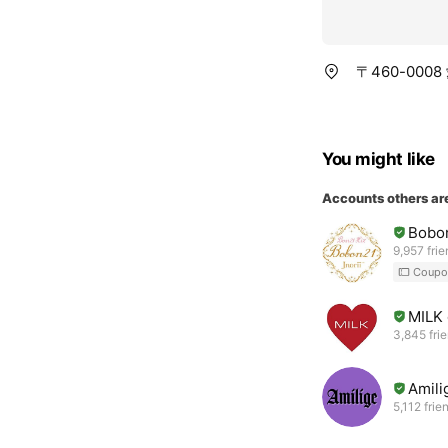
〒460-000
You might like
Accounts others ar
Bobo
9,957 fri
Coupo
MILK o
3,845 fri
Ami
5,112 frie