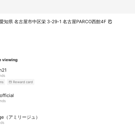
8 愛知県 名古屋市中区栄 3-29-1 名古屋PARCO西館4F
e viewing
n21
ends
ns
Reward card
fficial
ends
lige（アミリージュ）
nds