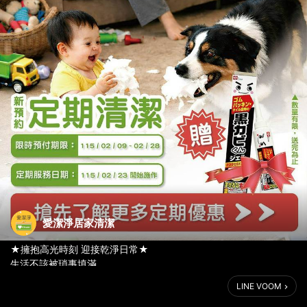
愛潔淨居家清潔
★擁抱高光時刻 迎接乾淨日常★
生活不該被瑣事填滿。
忙碌與奔波之間，忽略了最重要的自己與家人？
LINE VOOM
把時間還給生活，
把清潔交給我們，