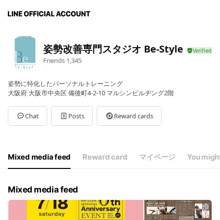
姿勢改善専門スタジオ Be-Style
Friends
1,345
姿勢に特化したパーソナルトレーニング
大阪府 大阪市中央区 備後町4-2-10 マルシンビルヂング2階
Chat
Posts
Reward cards
Mixed media feed
Reward card
マイページ
You might
Mixed media feed