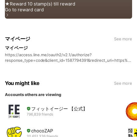
マイページ
See more
マイページ
https://access.line.me/oauth2/v2.1/authorize?
response_type=code&client_id=1587794391&redirect_uri=https%3
A%2F%2Fbst683.digym.studio%2Fmypage%2Flogin.php&state=Wf
7VCtwp2Z5gbjXy&scope=profile
You might like
See more
Accounts others are viewing
フィットイージー 【公式】
796,839 friends
chocoZAP
20,651,326 friends