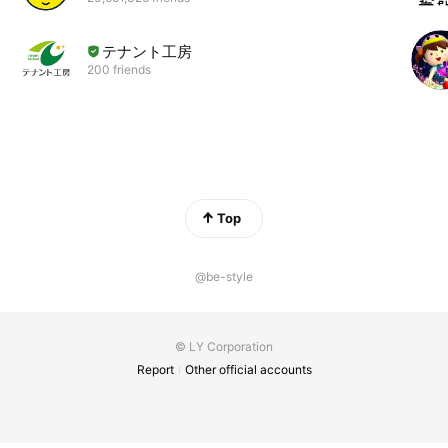
テナント工房
200 friends
Top
@be-style
© LY Corporation
Report
Other official accounts