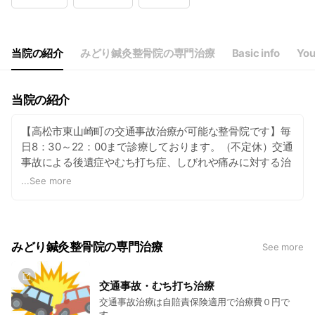
Wed
08:30 - 22:00
Thu
08:30 - 22:00
Fri
08:30 - 22:00
Sat
08:30 - 22:00
当院の紹介
みどり鍼灸整骨院の専門治療
Basic info
You
不定休
当院の紹介
【高松市東山崎町の交通事故治療が可能な整骨院です】毎
日8：30～22：00まで診療しております。（不定休）交通
事故による後遺症やむち打ち症、しびれや痛みに対する治
療が得意です。医療機関と連携し、専門的な治療も可能。
...
See more
巻き爪や重度の外反母趾もお任せください。患者さんとし
っかりとお話しすることはもちろんの事、施術をする前に
最適な処置ができるよう原因追及に努めています。まずは
お気軽にご相談ください。
みどり鍼灸整骨院の専門治療
See more
交通事故・むち打ち治療
交通事故治療は自賠責保険適用で治療費０円で
す。