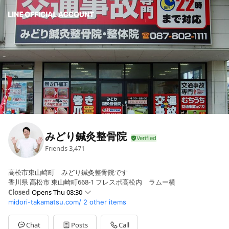
みどり鍼灸整骨院
Friends
3,471
高松市東山崎町 みどり鍼灸整骨院です
香川県 高松市 東山崎町668-1 フレスポ高松内 ラムー横
Closed
Opens Thu 08:30
midori-takamatsu.com/
2 other items
Sun
08:30 - 22:00
Mon
08:30 - 22:00
Tue
08:30 - 22:00
Chat
Posts
Call