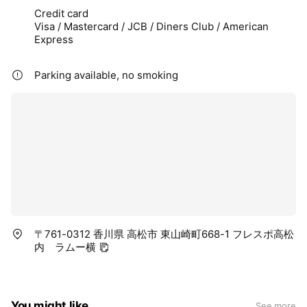
Credit card
Visa / Mastercard / JCB / Diners Club / American
Express
Parking available, no smoking
〒761-0312 香川県 高松市 東山崎町668-1 フレスポ高松
内 ラムー横
You might like
See more