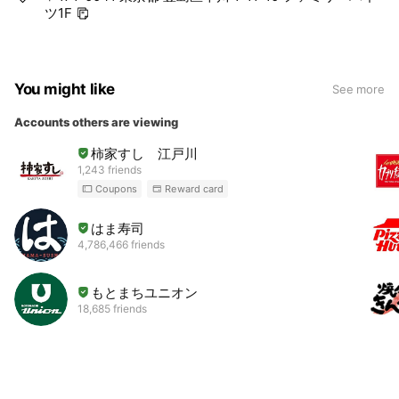
ツ1F
You might like
See more
Accounts others are viewing
柿家すし 江戸川
1,243 friends
Coupons
Reward card
はま寿司
4,786,466 friends
もとまちユニオン
18,685 friends