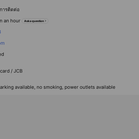
การติดต่อ
in an hour
Ask a question
8
om
ed
rcard / JCB
arking available, no smoking, power outlets available