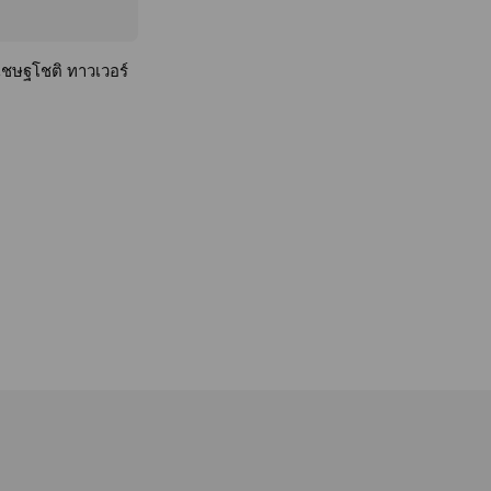
เชษฐโชติ ทาวเวอร์