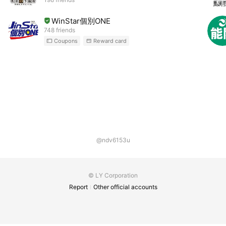
WinStar個別ONE
748 friends
Coupons
Reward card
@ndv6153u
© LY Corporation
Report
Other official accounts