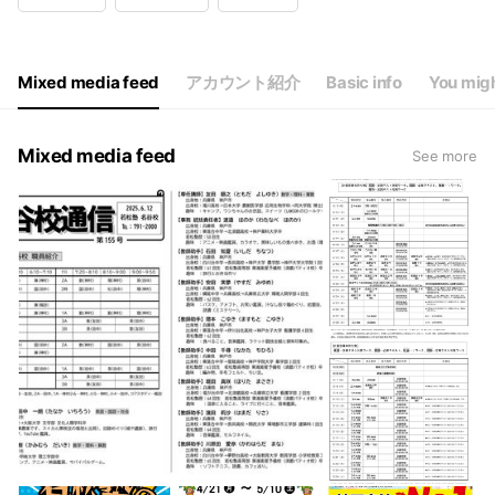
Mixed media feed
アカウント紹介
Basic info
You migh
Mixed media feed
See more