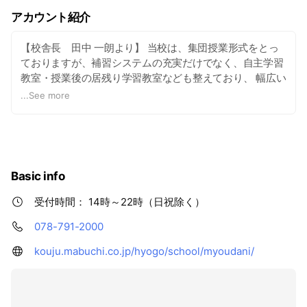
アカウント紹介
【校舎長 田中 一朗より】 当校は、集団授業形式をとっ
ておりますが、補習システムの充実だけでなく、自主学習
教室・授業後の居残り学習教室なども整えており、 幅広い
学力層のお子様にあった学習法を提供しております。長田
...
See more
高校や兵庫高校などの公立上位校はもちろん、その他の公
立高校にも毎年多くの合格者を輩出しています。 また、塾
での学習状況やお知らせを「お知らせメール」にて毎回ご
家庭にお知らせし、ご家庭との連絡を密にとり、 塾とご家
庭との双方向からのお子様のサポートを行う体制も整えて
Basic info
おります。 授業は、ベテラン教師陣の経験豊かな指導と、
若手教師陣の元気溌剌のバイタリティを融合させ、魅力あ
受付時間： 14時～22時（日祝除く）
る授業および指導を実践。 ぜひとも若松塾名谷校へお越し
078-791-2000
ください。
kouju.mabuchi.co.jp/hyogo/school/myoudani/