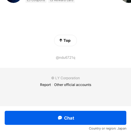
Top
@ndu6721q
© LY Corporation
Report
Other official accounts
Chat
Country or region:
Japan