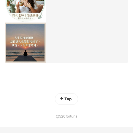
Top
@520fortuna