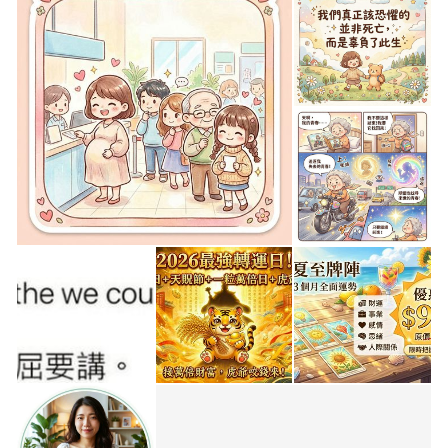
（
https://www.facebook.com/fortuna520/info
） 所創辦，
創辦理念是為「傳遞幸福幸運的力量」。 在這裡，我們集結
命理相關各領域專業老師與諮詢老師，幸運女神事務所老師
們主要協助您獲得您的幸福與顯化您的好運生成。 當您掌握
您的幸福時，它能快速協助您離開低潮、回歸到您的常態生
活機能，幫助您脫離灰暗、迎向光明；經過老師的協助您顯
化自身好運生成以後，您可以吸引更多貴人協助、好運滾滾
來、財源廣進、桃花朵朵開、人際關係變好，您將加倍幸
福。 靈魂的成長一定會發生，但所有的改變與發展都是為了
我們靈魂更高的目的以及對自己最大的福祉；幸福也一定會
發生，無論是生命中潛藏的小小奇蹟，或是柴米油鹽醬醋茶
之間的微妙滋味，都是幸福的一種。 「我們能幫助所有的朋
友找到幸福的蛛絲馬跡，最終，喚醒每個朋友自己的內在力
量。」 公司簡介： 幸運女神事務所 地址：桃園市大興西路
二段26-9號8樓 客服電話：03-3013211、0930580980 或
直接留言即可聯繫小秘書 傳遞幸福幸運的力量，協助您獲得
您的幸福與顯化您的好運生成是事務所所有同仁的宗旨。