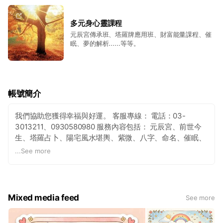
多元身心靈課程
元辰宮傳承班、塔羅牌應用班、財富能量課程、催
眠、夢的解析......等等。
帳號簡介
我們協助您獲得幸福與好運。 客服專線： 電話：03-
3013211、0930580980 服務內容包括： 元辰宮、前世今
生、塔羅占卜、陽宅風水堪輿、紫微、八字、命名、催眠、
NLP、財富能量課、創傷聊育卡應用班、元辰宮傳承班、塔
...
See more
羅應用班......等優質身心靈課程。 地點：桃園市區藝文特
區，從台北在市政府捷運站、劍潭捷運站等有客運9023、
9005可以直達幸運女神事務所；開車下交流道附近，交通
便利。 幸運女神事務所粉絲專頁：
Mixed media feed
See more
(
https://www.facebook.com/520fortuna/)
事務所創立與理
念： 幸運女神事務所由 鍾絲雨老師