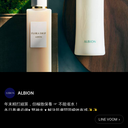
ALBION
年末精打細算，但極致保養 ☞ 不能省水！
冬日養膚必備▾ 雙神水 ▾ 解決肌膚問題瞬效有感✨✨
#健康化妝水 北之薏仁濃萃精華
LINE VOOM
➢ 調理肌膚穩定循環，肌膚水嫩透亮提升美肌力
#白神之露 嚴選植萃與純白麴發酵精華