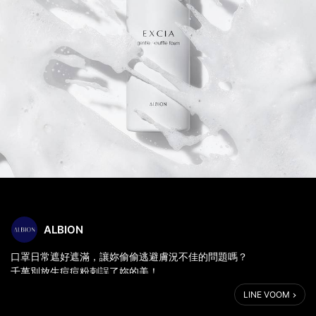
ALBION
口罩日常遮好遮滿，讓妳偷偷逃避膚況不佳的問題嗎？
千萬別放生痘痘粉刺誤了妳的美！
>> 徹底洗顏同時補充養份 << 是最完美的基本功！
LINE VOOM
✨妃思雅美肌之源潔顏舒芙蕾✨